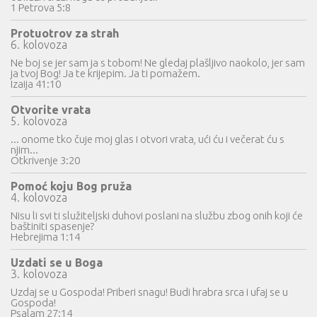
1 Petrova 5:8
Protuotrov za strah
6. kolovoza
Ne boj se jer sam ja s tobom! Ne gledaj plašljivo naokolo, jer sam
ja tvoj Bog! Ja te krijepim. Ja ti pomažem.
Izaija 41:10
Otvorite vrata
5. kolovoza
... onome tko čuje moj glas i otvori vrata, ući ću i večerat ću s
njim...
Otkrivenje 3:20
Pomoć koju Bog pruža
4. kolovoza
Nisu li svi ti služiteljski duhovi poslani na službu zbog onih koji će
baštiniti spasenje?
Hebrejima 1:14
Uzdati se u Boga
3. kolovoza
Uzdaj se u Gospoda! Priberi snagu! Budi hrabra srca i ufaj se u
Gospoda!
Psalam 27:14