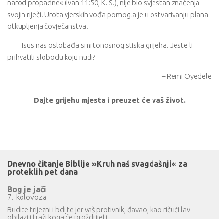
narod propadne« (Ivan 11:50, K. S.), nije bio svjestan značenja
svojih riječi. Urota vjerskih vođa pomogla je u ostvarivanju plana
otkupljenja čovječanstva.
Isus nas oslobađa smrtonosnog stiska grijeha. Jeste li
prihvatili slobodu koju nudi?
– Remi Oyedele
Dajte grijehu mjesta i preuzet će vaš život.
Dnevno čitanje Biblije »Kruh naš svagdašnji« za
proteklih pet dana
Bog je jači
7. kolovoza
Budite trijezni i bdijte jer vaš protivnik, đavao, kao ričući lav
obilazi i traži koga će proždrijeti.