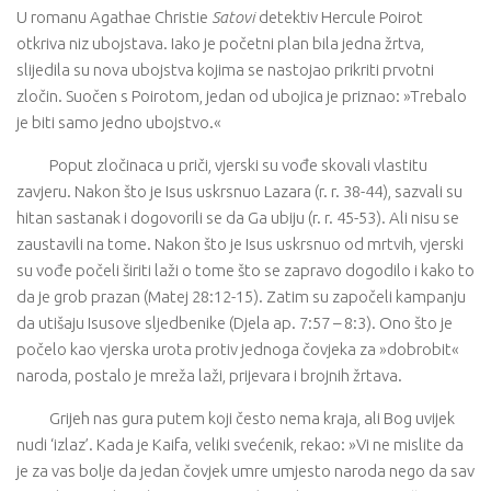
U romanu Agathae Christie
Satovi
detektiv Hercule Poirot
otkriva niz ubojstava. Iako je početni plan bila jedna žrtva,
slijedila su nova ubojstva kojima se nastojao prikriti prvotni
zločin. Suočen s Poirotom, jedan od ubojica je priznao: »Trebalo
je biti samo jedno ubojstvo.«
Poput zločinaca u priči, vjerski su vođe skovali vlastitu
zavjeru. Nakon što je Isus uskrsnuo Lazara (r. r. 38-44), sazvali su
hitan sastanak i dogovorili se da Ga ubiju (r. r. 45-53). Ali nisu se
zaustavili na tome. Nakon što je Isus uskrsnuo od mrtvih, vjerski
su vođe počeli širiti laži o tome što se zapravo dogodilo i kako to
da je grob prazan (Matej 28:12-15). Zatim su započeli kampanju
da utišaju Isusove sljedbenike (Djela ap. 7:57 – 8:3). Ono što je
počelo kao vjerska urota protiv jednoga čovjeka za »dobrobit«
naroda, postalo je mreža laži, prijevara i brojnih žrtava.
Grijeh nas gura putem koji često nema kraja, ali Bog uvijek
nudi ‘izlaz’. Kada je Kaifa, veliki svećenik, rekao: »Vi ne mislite da
je za vas bolje da jedan čovjek umre umjesto naroda nego da sav