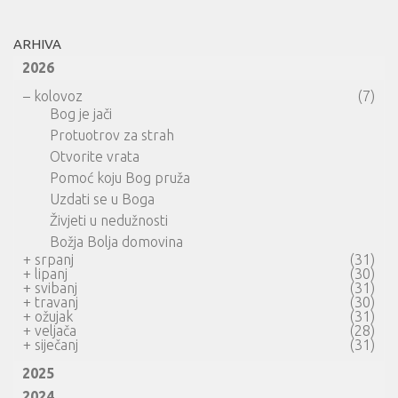
ARHIVA
2026
–
kolovoz
(7)
Bog je jači
Protuotrov za strah
Otvorite vrata
Pomoć koju Bog pruža
Uzdati se u Boga
Živjeti u nedužnosti
Božja Bolja domovina
+
srpanj
(31)
+
lipanj
(30)
+
svibanj
(31)
+
travanj
(30)
+
ožujak
(31)
+
veljača
(28)
+
siječanj
(31)
2025
2024