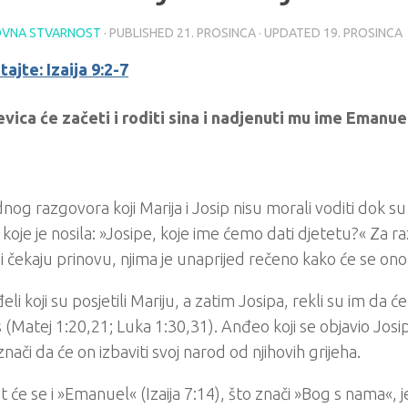
VNA STVARNOST
· PUBLISHED
21. PROSINCA
· UPDATED
19. PROSINCA
tajte: Izaija 9:2-7
evica će začeti i roditi sina i nadjenuti mu ime Emanuel
nog razgovora koji Marija i Josip nisu morali voditi dok su
 koje je nosila: »Josipe, koje ime ćemo dati djetetu?« Za r
oji čekaju prinovu, njima je unaprijed rečeno kako će se ono 
eli koji su posjetili Mariju, a zatim Josipa, rekli su im da 
us (Matej 1:20,21; Luka 1:30,31). Anđeo koji se objavio Josi
znači da će on izbaviti svoj narod od njihovih grijeha.
t će se i »Emanuel« (Izaija 7:14), što znači »Bog s nama«, j