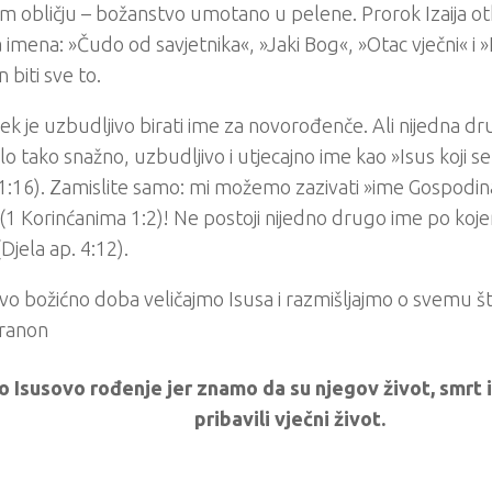
m obličju – božanstvo umotano u pelene. Prorok Izaija otk
 imena: »Čudo od savjetnika«, »Jaki Bog«, »Otac vječni« i »
n biti sve to.
jek je uzbudljivo birati ime za novorođenče. Ali nijedna 
alo tako snažno, uzbudljivo i utjecajno ime kao »Isus koji se
1:16). Zamislite samo: mi možemo zazivati »ime Gospodin
 (1 Korinćanima 1:2)! Ne postoji nijedno drugo ime po k
(Djela ap. 4:12).
vo božićno doba veličajmo Isusa i razmišljajmo o svemu š
ranon
o Isusovo rođenje jer znamo da su njegov život, smrt
pribavili vječni život.