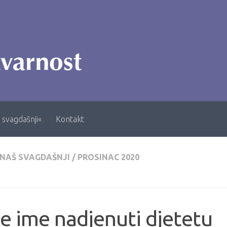
 svagdašnji«
Kontakt
 NAŠ SVAGDAŠNJI
/
PROSINAC 2020
e ime nadjenuti djetetu