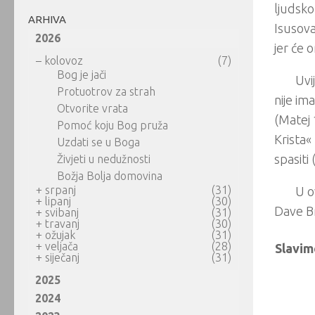
ljudsko
ARHIVA
Isusova
2026
jer će o
–
kolovoz
(7)
Bog je jači
Uvi
Protuotrov za strah
nije im
Otvorite vrata
(Matej 
Pomoć koju Bog pruža
Krista«
Uzdati se u Boga
spasiti 
Živjeti u nedužnosti
Božja Bolja domovina
+
srpanj
(31)
U o
+
lipanj
(30)
Dave B
+
svibanj
(31)
+
travanj
(30)
+
ožujak
(31)
+
veljača
(28)
Slavim
+
siječanj
(31)
2025
2024