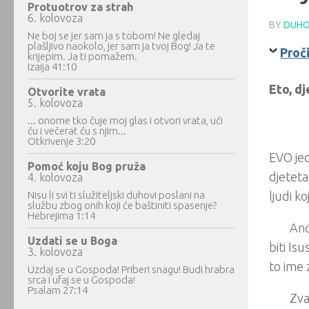
Protuotrov za strah
6. kolovoza
BY
DUHO
Ne boj se jer sam ja s tobom! Ne gledaj
plašljivo naokolo, jer sam ja tvoj Bog! Ja te
Proči
krijepim. Ja ti pomažem.
Izaija 41:10
Eto, dj
Otvorite vrata
5. kolovoza
... onome tko čuje moj glas i otvori vrata, ući
ću i večerat ću s njim...
Otkrivenje 3:20
EVO jed
Pomoć koju Bog pruža
djeteta
4. kolovoza
Nisu li svi ti služiteljski duhovi poslani na
ljudi k
službu zbog onih koji će baštiniti spasenje?
Hebrejima 1:14
Anđ
Uzdati se u Boga
biti Is
3. kolovoza
to ime 
Uzdaj se u Gospoda! Priberi snagu! Budi hrabra
srca i ufaj se u Gospoda!
Psalam 27:14
Zva