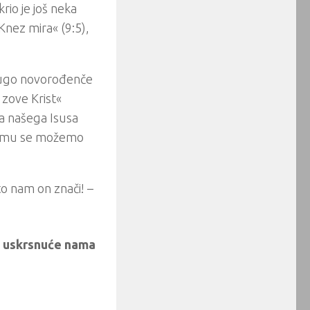
rio je još neka
Knez mira« (9:5),
drugo novorođenče
 zove Krist«
a našega Isusa
ojemu se možemo
to nam on znači! –
 i uskrsnuće nama