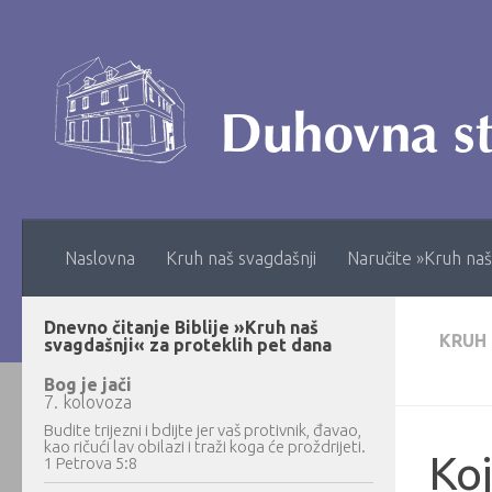
Skip to content
Naslovna
Kruh naš svagdašnji
Naručite »Kruh naš
Dnevno čitanje Biblije »Kruh naš
KRUH
svagdašnji« za proteklih pet dana
Bog je jači
7. kolovoza
Budite trijezni i bdijte jer vaš protivnik, đavao,
kao ričući lav obilazi i traži koga će proždrijeti.
Koj
1 Petrova 5:8