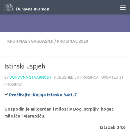
Skip to content
KRUH NAŠ SVAGDAŠNJI
/
PROSINAC 2020
Istinski uspjeh
BY
DUHOVNA STVARNOST
· PUBLISHED
30. PROSINCA
· UPDATED
21.
PROSINCA
Pročitajte: Knjiga Izlaska 34:1-7
Gospodin je milosrdan i milostiv Bog, strpljiv, bogat
milošću i vjernošću.
Izlazak 34:6