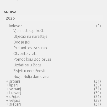
ARHIVA
2026
–
kolovoz
(9)
Vjernost koja košta
Utjecati na naraštaje
Bog je jači
Protuotrov za strah
Otvorite vrata
Pomoć koju Bog pruža
Uzdati se u Boga
Živjeti u nedužnosti
Božja Bolja domovina
+
srpanj
(31)
+
lipanj
(30)
+
svibanj
(31)
+
travanj
(30)
+
ožujak
(31)
+
veljača
(28)
+
siječanj
(31)