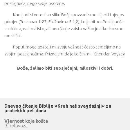
postignuća, nego svoje osobine.
Kao ljudi stvoreni na sliku Božju pozvani smo slijediti njegov
primjer (Postanak 1:27; Efežanima 5:1,2), to je bitno. Postignuća
su dobra, naslovi isto, ali ono što je zaista važno jest koliko smo
mu slični.
Poput moga gosta, i mi svoju važnost često temeljimo na
svojim postignućima. Priznajem da ja to činim. – Sheridan Voysey
Bože, želimo biti suosjećajni, milostivi i dobri.
Dnevno čitanje Biblije »Kruh naš svagdašnji« za
proteklih pet dana
Vjernost koja košta
9. kolovoza