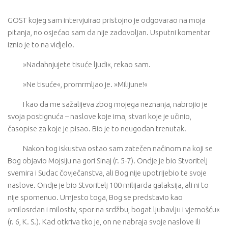
GOST kojeg sam intervjuirao pristojno je odgovarao na moja
pitanja, no osjećao sam da nije zadovoljan. Usputni komentar
iznio je to na vidjelo.
»Nadahnjujete tisuće ljudi«, rekao sam.
»Ne tisuće«, promrmljao je. »Milijune!«
I kao da me sažalijeva zbog mojega neznanja, nabrojio je
svoja postignuća – naslove koje ima, stvari koje je učinio,
časopise za koje je pisao. Bio je to neugodan trenutak.
Nakon tog iskustva ostao sam zatečen načinom na koji se
Bog objavio Mojsiju na gori Sinaj (r. 5-7). Ondje je bio Stvoritelj
svemira i Sudac čovječanstva, ali Bog nije upotrijebio te svoje
naslove. Ondje je bio Stvoritelj 100 milijarda galaksija, ali ni to
nije spomenuo. Umjesto toga, Bog se predstavio kao
»milosrdan i milostiv, spor na srdžbu, bogat ljubavlju i vjernošću«
(r. 6, K. S.). Kad otkriva tko je, on ne nabraja svoje naslove ili