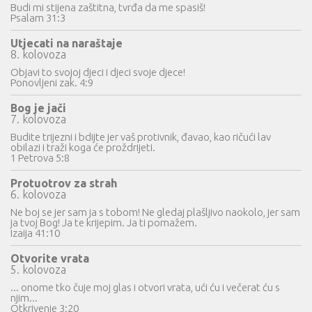
Budi mi stijena zaštitna, tvrđa da me spasiš!
Psalam 31:3
Utjecati na naraštaje
8. kolovoza
Objavi to svojoj djeci i djeci svoje djece!
Ponovljeni zak. 4:9
Bog je jači
7. kolovoza
Budite trijezni i bdijte jer vaš protivnik, đavao, kao ričući lav
obilazi i traži koga će proždrijeti.
1 Petrova 5:8
Protuotrov za strah
6. kolovoza
Ne boj se jer sam ja s tobom! Ne gledaj plašljivo naokolo, jer sam
ja tvoj Bog! Ja te krijepim. Ja ti pomažem.
Izaija 41:10
Otvorite vrata
5. kolovoza
... onome tko čuje moj glas i otvori vrata, ući ću i večerat ću s
njim...
Otkrivenje 3:20