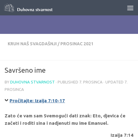
Skip to content
KRUH NAŠ SVAGDAŠNJI
/
PROSINAC 2021
Savršeno ime
BY
DUHOVNA STVARNOST
· PUBLISHED
7. PROSINCA
· UPDATED
7.
PROSINCA
Pročitajte: Izaija 7:10-17
Zato će vam sam Svemogući dati znak: Eto, djevica će
začeti i roditi sina i nadjenuti mu ime Emanuel.
Izaija 7:14