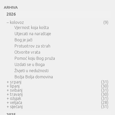
ARHIVA
2026
–
kolovoz
(9)
Vjernost koja košta
Utjecati na naraštaje
Bog je jači
Protuotrov za strah
Otvorite vrata
Pomoć koju Bog pruža
Uzdati se u Boga
Živjeti u nedužnosti
Božja Bolja domovina
+
srpanj
(31)
+
lipanj
(30)
+
svibanj
(31)
+
travanj
(30)
+
ožujak
(31)
+
veljača
(28)
+
siječanj
(31)
2025