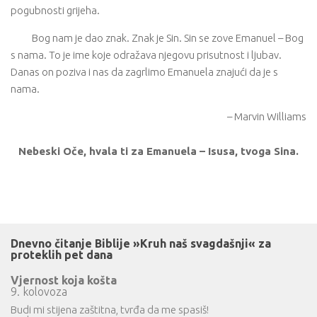
pogubnosti grijeha.
Bog nam je dao znak. Znak je Sin. Sin se zove Emanuel – Bog
s nama. To je ime koje odražava njegovu prisutnost i ljubav.
Danas on poziva i nas da zagrlimo Emanuela znajući da je s
nama.
– Marvin Williams
Nebeski Oče, hvala ti za Emanuela – Isusa, tvoga Sina.
Dnevno čitanje Biblije »Kruh naš svagdašnji« za
proteklih pet dana
Vjernost koja košta
9. kolovoza
Budi mi stijena zaštitna, tvrđa da me spasiš!