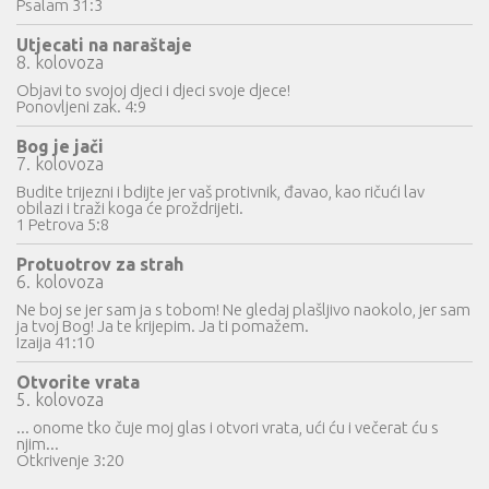
Psalam 31:3
Utjecati na naraštaje
8. kolovoza
Objavi to svojoj djeci i djeci svoje djece!
Ponovljeni zak. 4:9
Bog je jači
7. kolovoza
Budite trijezni i bdijte jer vaš protivnik, đavao, kao ričući lav
obilazi i traži koga će proždrijeti.
1 Petrova 5:8
Protuotrov za strah
6. kolovoza
Ne boj se jer sam ja s tobom! Ne gledaj plašljivo naokolo, jer sam
ja tvoj Bog! Ja te krijepim. Ja ti pomažem.
Izaija 41:10
Otvorite vrata
5. kolovoza
... onome tko čuje moj glas i otvori vrata, ući ću i večerat ću s
njim...
Otkrivenje 3:20