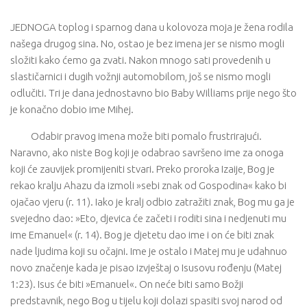
JEDNOGA toplog i sparnog dana u kolovoza moja je žena rodila
našega drugog sina. No, ostao je bez imena jer se nismo mogli
složiti kako ćemo ga zvati. Nakon mnogo sati provedenih u
slastičarnici i dugih vožnji automobilom, još se nismo mogli
odlučiti. Tri je dana jednostavno bio Baby Williams prije nego što
je konačno dobio ime Mihej.
Odabir pravog imena može biti pomalo frustrirajući.
Naravno, ako niste Bog koji je odabrao savršeno ime za onoga
koji će zauvijek promijeniti stvari. Preko proroka Izaije, Bog je
rekao kralju Ahazu da izmoli »sebi znak od Gospodina« kako bi
ojačao vjeru (r. 11). Iako je kralj odbio zatražiti znak, Bog mu ga je
svejedno dao: »Eto, djevica će začeti i roditi sina i nedjenuti mu
ime Emanuel« (r. 14). Bog je djetetu dao ime i on će biti znak
nade ljudima koji su očajni. Ime je ostalo i Matej mu je udahnuo
novo značenje kada je pisao izvještaj o Isusovu rođenju (Matej
1:23). Isus će biti »Emanuel«. On neće biti samo Božji
predstavnik, nego Bog u tijelu koji dolazi spasiti svoj narod od