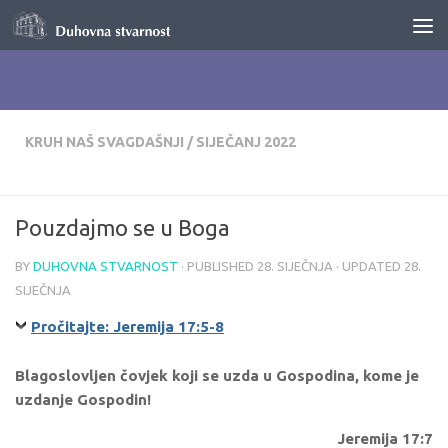
Skip to content
KRUH NAŠ SVAGDAŠNJI
/
SIJEČANJ 2022
Pouzdajmo se u Boga
BY
DUHOVNA STVARNOST
· PUBLISHED
28. SIJEČNJA
· UPDATED
28.
SIJEČNJA
Pročitajte: Jeremija 17:5-8
Blagoslovljen čovjek koji se uzda u Gospodina, kome je
uzdanje Gospodin!
Jeremija 17:7