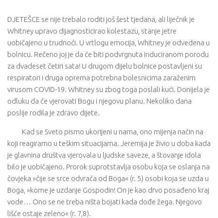
DJETEŠCE se nije trebalo roditi još šest tjedana, ali liječnik je
Whitney upravo dijagnosticirao kolestazu, stanje jetre
uobičajeno u trudnoći. U vrtlogu emocija, Whitney je odvedena u
bolnicu. Rečeno joj je da će biti podvrgnuta induciranom porodu
za dvadeset četiri sata! U drugom dijelu bolnice postavljeni su
respiratori i druga oprema potrebna bolesnicima zaraženim
virusom COVID-19. Whitney su zbog toga poslali kući. Donijela je
odluku da će vjerovati Bogu i njegovu planu. Nekoliko dana
poslije rodila je zdravo dijete.
Kad se Sveto pismo ukorijeni u nama, ono mijenja način na
koji reagiramo u teškim situacijama. Jeremija je živio u doba kada
je glavnina društva vjerovala u ljudske saveze, a štovanje idola
bilo je uobičajeno. Prorok suprotstavlja osobu koja se oslanja na
čovjeka »čije se srce odvraća od Boga« (r. 5) osobi koja se uzda u
Boga, »kome je uzdanje Gospodin! On je kao drvo posađeno kraj
vode… Ono se ne treba ništa bojati kada dođe žega. Njegovo
lišće ostaje zeleno« (r. 7,8).