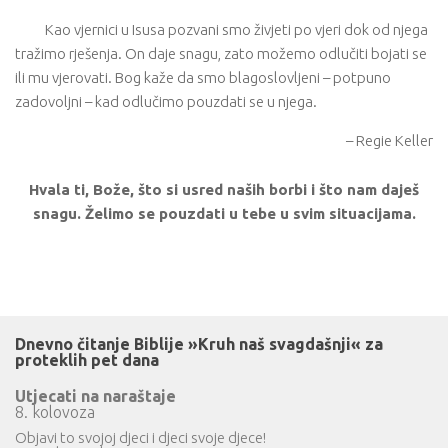
Kao vjernici u Isusa pozvani smo živjeti po vjeri dok od njega
tražimo rješenja. On daje snagu, zato možemo odlučiti bojati se
ili mu vjerovati. Bog kaže da smo blagoslovljeni – potpuno
zadovoljni – kad odlučimo pouzdati se u njega.
– Regie Keller
Hvala ti, Bože, što si usred naših borbi i što nam daješ
snagu. Želimo se pouzdati u tebe u svim situacijama.
Dnevno čitanje Biblije »Kruh naš svagdašnji« za
proteklih pet dana
Utjecati na naraštaje
8. kolovoza
Objavi to svojoj djeci i djeci svoje djece!