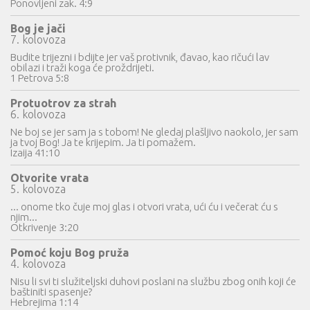
Ponovljeni zak. 4:9
Bog je jači
7. kolovoza
Budite trijezni i bdijte jer vaš protivnik, đavao, kao ričući lav
obilazi i traži koga će proždrijeti.
1 Petrova 5:8
Protuotrov za strah
6. kolovoza
Ne boj se jer sam ja s tobom! Ne gledaj plašljivo naokolo, jer sam
ja tvoj Bog! Ja te krijepim. Ja ti pomažem.
Izaija 41:10
Otvorite vrata
5. kolovoza
... onome tko čuje moj glas i otvori vrata, ući ću i večerat ću s
njim...
Otkrivenje 3:20
Pomoć koju Bog pruža
4. kolovoza
Nisu li svi ti služiteljski duhovi poslani na službu zbog onih koji će
baštiniti spasenje?
Hebrejima 1:14