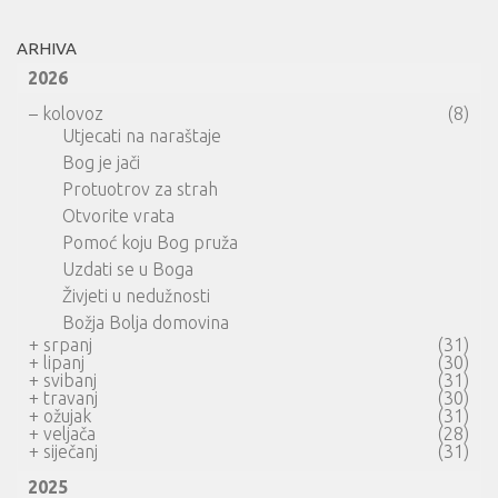
ARHIVA
2026
–
kolovoz
(8)
Utjecati na naraštaje
Bog je jači
Protuotrov za strah
Otvorite vrata
Pomoć koju Bog pruža
Uzdati se u Boga
Živjeti u nedužnosti
Božja Bolja domovina
+
srpanj
(31)
+
lipanj
(30)
+
svibanj
(31)
+
travanj
(30)
+
ožujak
(31)
+
veljača
(28)
+
siječanj
(31)
2025