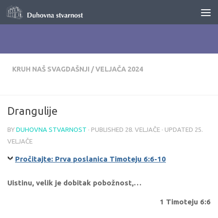
Skip to content
KRUH NAŠ SVAGDAŠNJI
/
VELJAČA 2024
Drangulije
BY
DUHOVNA STVARNOST
· PUBLISHED
28. VELJAČE
· UPDATED
25.
VELJAČE
Pročitajte: Prva poslanica Timoteju 6:6-10
Uistinu, velik je dobitak pobožnost,…
1 Timoteju 6:6