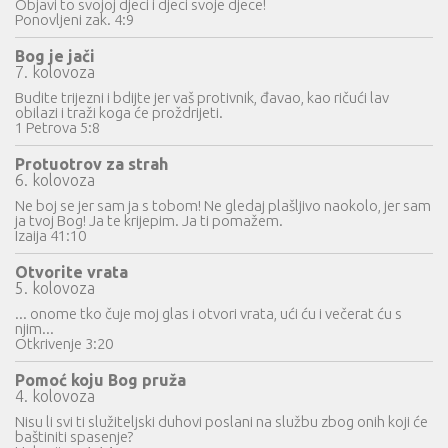
Objavi to svojoj djeci i djeci svoje djece!
Ponovljeni zak. 4:9
Bog je jači
7. kolovoza
Budite trijezni i bdijte jer vaš protivnik, đavao, kao ričući lav
obilazi i traži koga će proždrijeti.
1 Petrova 5:8
Protuotrov za strah
6. kolovoza
Ne boj se jer sam ja s tobom! Ne gledaj plašljivo naokolo, jer sam
ja tvoj Bog! Ja te krijepim. Ja ti pomažem.
Izaija 41:10
Otvorite vrata
5. kolovoza
... onome tko čuje moj glas i otvori vrata, ući ću i večerat ću s
njim...
Otkrivenje 3:20
Pomoć koju Bog pruža
4. kolovoza
Nisu li svi ti služiteljski duhovi poslani na službu zbog onih koji će
baštiniti spasenje?