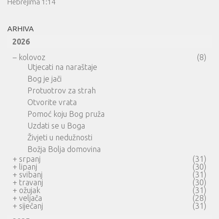
Hebrejima 1:14
ARHIVA
2026
–
kolovoz
(8)
Utjecati na naraštaje
Bog je jači
Protuotrov za strah
Otvorite vrata
Pomoć koju Bog pruža
Uzdati se u Boga
Živjeti u nedužnosti
Božja Bolja domovina
+
srpanj
(31)
+
lipanj
(30)
+
svibanj
(31)
+
travanj
(30)
+
ožujak
(31)
+
veljača
(28)
+
siječanj
(31)