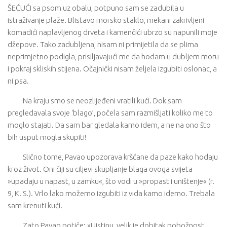
ŠEĆUĆI sa psom uz obalu, potpuno sam se zadubila u
istraživanje plaže. Blistavo morsko staklo, mekani zakrivljeni
komadići naplavljenog drveta i kamenčići ubrzo su napunili moje
džepove. Tako zadubljena, nisam ni primijetila da se plima
neprimjetno podigla, prisiljavajući me da hodam u dubljem moru
i pokraj skliskih stijena. Očajnički nisam željela izgubiti oslonac, a
ni psa.
Na kraju smo se neozlijeđeni vratili kući. Dok sam
pregledavala svoje ‘blago’, počela sam razmišljati koliko me to
moglo stajati. Da sam bar gledala kamo idem, a ne na ono što
bih usput mogla skupiti!
Slično tome, Pavao upozorava kršćane da paze kako hodaju
kroz život. Oni čiji su ciljevi skupljanje blaga ovoga svijeta
»upadaju u napast, u zamku«, što vodi u »propast i uništenje« (r.
9, K. S.). Vrlo lako možemo izgubiti iz vida kamo idemo. Trebala
sam krenuti kući.
Zato Pavao potiče: »Uistinu, velik je dobitak pobožnost,…