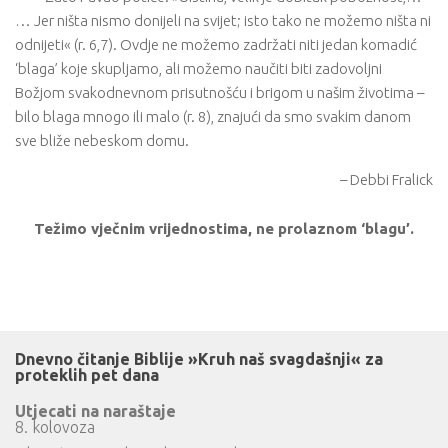
… Jer ništa nismo donijeli na svijet; isto tako ne možemo ništa ni
odnijeti« (r. 6,7). Ovdje ne možemo zadržati niti jedan komadić
‘blaga’ koje skupljamo, ali možemo naučiti biti zadovoljni
Božjom svakodnevnom prisutnošću i brigom u našim životima –
bilo blaga mnogo ili malo (r. 8), znajući da smo svakim danom
sve bliže nebeskom domu.
– Debbi Fralick
Težimo vječnim vrijednostima, ne prolaznom ‘blagu’.
Dnevno čitanje Biblije »Kruh naš svagdašnji« za
proteklih pet dana
Utjecati na naraštaje
8. kolovoza