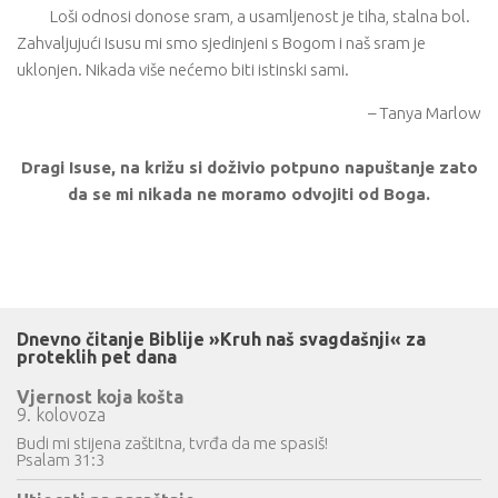
Loši odnosi donose sram, a usamljenost je tiha, stalna bol.
Zahvaljujući Isusu mi smo sjedinjeni s Bogom i naš sram je
uklonjen. Nikada više nećemo biti istinski sami.
– Tanya Marlow
Dragi Isuse, na križu si doživio potpuno napuštanje zato
da se mi nikada ne moramo odvojiti od Boga.
Dnevno čitanje Biblije »Kruh naš svagdašnji« za
proteklih pet dana
Vjernost koja košta
9. kolovoza
Budi mi stijena zaštitna, tvrđa da me spasiš!
Psalam 31:3