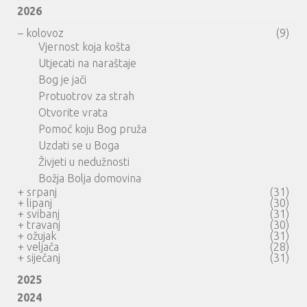
2026
–
kolovoz
(9)
Vjernost koja košta
Utjecati na naraštaje
Bog je jači
Protuotrov za strah
Otvorite vrata
Pomoć koju Bog pruža
Uzdati se u Boga
Živjeti u nedužnosti
Božja Bolja domovina
+
srpanj
(31)
+
lipanj
(30)
+
svibanj
(31)
+
travanj
(30)
+
ožujak
(31)
+
veljača
(28)
+
siječanj
(31)
2025
2024