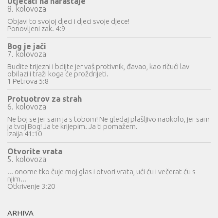
Utjecati na naraštaje
8. kolovoza
Objavi to svojoj djeci i djeci svoje djece!
Ponovljeni zak. 4:9
Bog je jači
7. kolovoza
Budite trijezni i bdijte jer vaš protivnik, đavao, kao ričući lav
obilazi i traži koga će proždrijeti.
1 Petrova 5:8
Protuotrov za strah
6. kolovoza
Ne boj se jer sam ja s tobom! Ne gledaj plašljivo naokolo, jer sam
ja tvoj Bog! Ja te krijepim. Ja ti pomažem.
Izaija 41:10
Otvorite vrata
5. kolovoza
... onome tko čuje moj glas i otvori vrata, ući ću i večerat ću s
njim...
Otkrivenje 3:20
ARHIVA