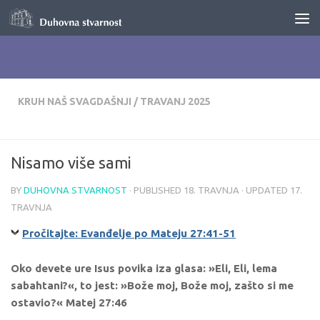
Skip to content
KRUH NAŠ SVAGDAŠNJI
/
TRAVANJ 2025
Nisamo više sami
BY
DUHOVNA STVARNOST
· PUBLISHED
18. TRAVNJA
· UPDATED
17.
TRAVNJA
Pročitajte: Evanđelje po Mateju 27:41-51
Oko devete ure Isus povika iza glasa: »Eli, Eli, lema
sabahtani?«, to jest: »Bože moj, Bože moj, zašto si me
ostavio?« Matej 27:46