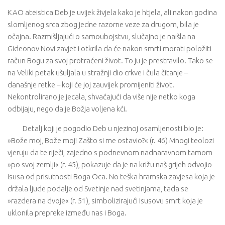
KAO ateistica Deb je uvijek živjela kako je htjela, ali nakon godina
slomljenog srca zbog jedne razorne veze za drugom, bila je
očajna. Razmišljajući o samoubojstvu, slučajno je naišla na
Gideonov Novi zavjet i otkrila da će nakon smrti morati položiti
račun Bogu za svoj protraćeni život. To ju je prestravilo. Tako se
na Veliki petak ušuljala u stražnji dio crkve i čula čitanje –
današnje retke – koji će joj zauvijek promijeniti život.
Nekontrolirano je jecala, shvaćajući da više nije netko koga
odbijaju, nego da je Božja voljena kći.
Detalj koji je pogodio Deb u njezinoj osamljenosti bio je:
»Bože moj, Bože moj! Zašto si me ostavio?« (r. 46) Mnogi teolozi
vjeruju da te riječi, zajedno s podnevnom nadnaravnom tamom
»po svoj zemlji« (r. 45), pokazuje da je na križu naš grijeh odvojio
Isusa od prisutnosti Boga Oca. No teška hramska zavjesa koja je
držala ljude podalje od Svetinje nad svetinjama, tada se
»razdera na dvoje« (r. 51), simbolizirajući Isusovu smrt koja je
uklonila prepreke između nas i Boga.