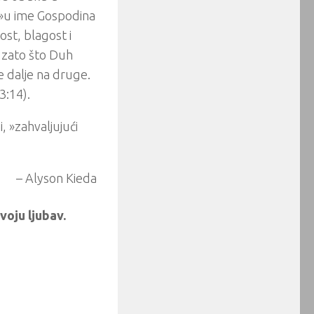
ti »u ime Gospodina
st, blagost i
a zato što Duh
e dalje na druge.
3:14).
 »zahvaljujući
– Alyson Kieda
oju ljubav.