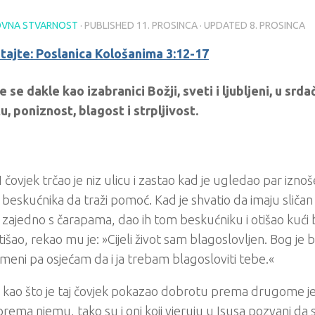
VNA STVARNOST
· PUBLISHED
11. PROSINCA
· UPDATED
8. PROSINCA
itajte: Poslanica Kološanima 3:12-17
 se dakle kao izabranici Božji, sveti i ljubljeni, u srd
, poniznost, blagost i strpljivost.
 čovjek trčao je niz ulicu i zastao kad je ugledao par iznoš
 beskućnika da traži pomoć. Kad je shvatio da imaju sličan 
e zajedno s čarapama, dao ih tom beskućniku i otišao kući b
otišao, rekao mu je: »Cijeli život sam blagoslovljen. Bog je 
eni pa osjećam da i ja trebam blagosloviti tebe.«
 kao što je taj čovjek pokazao dobrotu prema drugome je
rema njemu, tako su i oni koji vjeruju u Isusa pozvani da