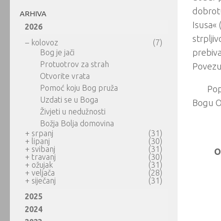
dobrotu
ARHIVA
Isusa« 
2026
strplji
–
kolovoz
(7)
prebiva
Bog je jači
Protuotrov za strah
Povezuj
Otvorite vrata
Pomoć koju Bog pruža
Pop
Uzdati se u Boga
Bogu Oc
Živjeti u nedužnosti
Božja Bolja domovina
+
srpanj
(31)
+
lipanj
(30)
+
svibanj
(31)
O
+
travanj
(30)
+
ožujak
(31)
+
veljača
(28)
+
siječanj
(31)
2025
2024