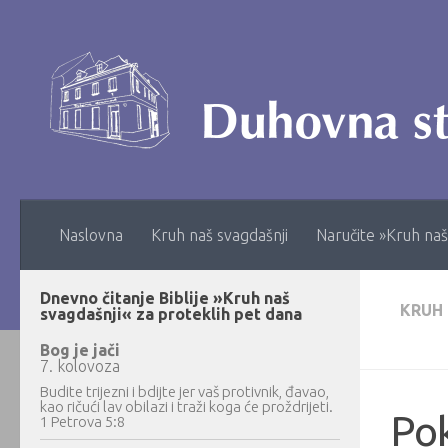
Skip to content
Naslovna
Kruh naš svagdašnji
Naručite »Kruh naš
Dnevno čitanje Biblije »Kruh naš
KRUH
svagdašnji« za proteklih pet dana
Bog je jači
7. kolovoza
Budite trijezni i bdijte jer vaš protivnik, đavao,
kao ričući lav obilazi i traži koga će proždrijeti.
Pok
1 Petrova 5:8