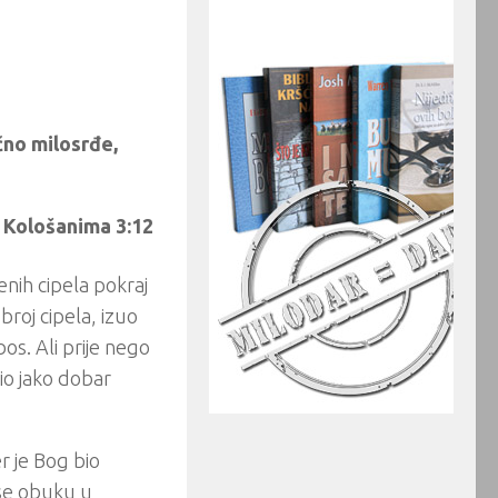
ačno milosrđe,
Kološanima 3:12
enih cipela pokraj
broj cipela, izuo
os. Ali prije nego
bio jako dobar
r je Bog bio
 se obuku u