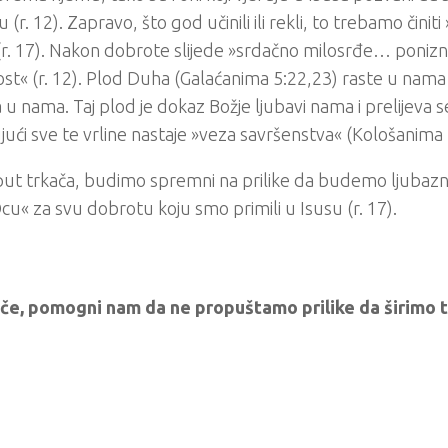
 (r. 12). Zapravo, što god učinili ili rekli, to trebamo čini
(r. 17). Nakon dobrote slijede »srdačno milosrđe… ponizno
vost« (r. 12). Plod Duha (Galaćanima 5:22,23) raste u nam
 u nama. Taj plod je dokaz Božje ljubavi nama i prelijeva s
ući sve te vrline nastaje »veza savršenstva« (Kološanima 
ut trkača, budimo spremni na prilike da budemo ljubazni,
u« za svu dobrotu koju smo primili u Isusu (r. 17).
če, pomogni nam da ne propuštamo prilike da širimo tv