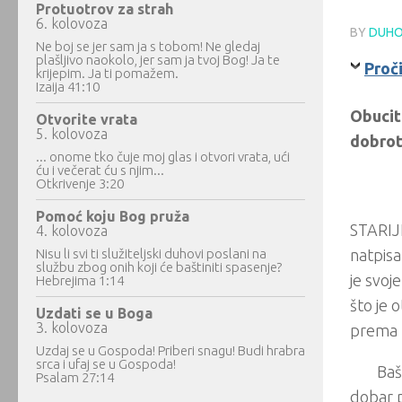
Protuotrov za strah
6. kolovoza
BY
DUHO
Ne boj se jer sam ja s tobom! Ne gledaj
plašljivo naokolo, jer sam ja tvoj Bog! Ja te
Proč
krijepim. Ja ti pomažem.
Izaija 41:10
Obucite
Otvorite vrata
5. kolovoza
dobrotu
... onome tko čuje moj glas i otvori vrata, ući
ću i večerat ću s njim...
Otkrivenje 3:20
Pomoć koju Bog pruža
STARIJI
4. kolovoza
Nisu li svi ti služiteljski duhovi poslani na
natpisa
službu zbog onih koji će baštiniti spasenje?
je svoj
Hebrejima 1:14
što je 
Uzdati se u Boga
3. kolovoza
prema m
Uzdaj se u Gospoda! Priberi snagu! Budi hrabra
srca i ufaj se u Gospoda!
Baš
Psalam 27:14
dobar p