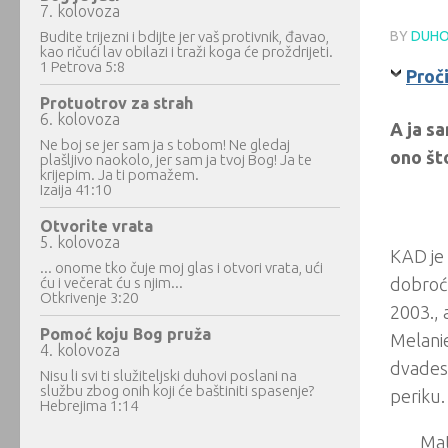
7. kolovoza
Budite trijezni i bdijte jer vaš protivnik, đavao,
BY
DUHO
kao ričući lav obilazi i traži koga će proždrijeti.
1 Petrova 5:8
Proči
Protuotrov za strah
6. kolovoza
A ja s
Ne boj se jer sam ja s tobom! Ne gledaj
ono št
plašljivo naokolo, jer sam ja tvoj Bog! Ja te
krijepim. Ja ti pomažem.
Izaija 41:10
Otvorite vrata
5. kolovoza
KAD je 
... onome tko čuje moj glas i otvori vrata, ući
ću i večerat ću s njim...
dobroću
Otkrivenje 3:20
2003., 
Pomoć koju Bog pruža
Melanie
4. kolovoza
dvadese
Nisu li svi ti služiteljski duhovi poslani na
službu zbog onih koji će baštiniti spasenje?
periku.
Hebrejima 1:14
Mat