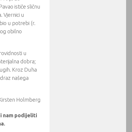
vao ističe sličnu
 Vjernici u
bio u potrebi (r.
Bog obilno
rovidnosti u
terijalna dobra;
rugih. Kroz Duha
 odraz našega
Kirsten Holmberg
i nam podijeliti
a.