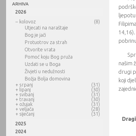
ARHIVA
podrško
2026
ljepotu
–
kolovoz
(8)
Filipima
Utjecati na naraštaje
14,16).
Bog je jači
pobrinu
Protuotrov za strah
Otvorite vrata
Spr
Pomoć koju Bog pruža
našim ž
Uzdati se u Boga
Živjeti u nedužnosti
drugi p
Božja Bolja domovina
koji dj
+
srpanj
(31)
zajednič
+
lipanj
(30)
+
svibanj
(31)
+
travanj
(30)
+
ožujak
(31)
+
veljača
(28)
+
siječanj
(31)
Dragi
2025
2024