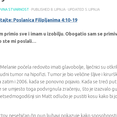
VNA STVARNOST
· PUBLISHED
8. LIPNJA
· UPDATED
5. LIPNJA
tajte: Poslanica Filipljanima 4:10-19
am primio sve i imam u izobilju. Obogatio sam se primi
o ste mi poslali…
Melanie počela redovito imati glavobolje, liječnici su otkri
dni tumor na hipofizi. Tumor je bio veličine šljive i kiruršk
a zatim i 2006. kada se ponovno pojavio. Kada se treći put
 se umjesto toga podvrgnula zračenju, što je izazvalo gu
tsedmogodišnji sin Matt odlučio je pustiti kosu kako bi joj
tov nesebičan čin pun ljubavi pokazuje kako sposobnosti i