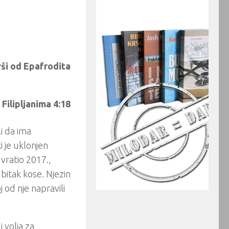
vši od Epafrodita
Filipljanima 4:18
li da ima
i je uklonjen
 vratio 2017.,
bitak kose. Njezin
 od nje napravili
 volja za