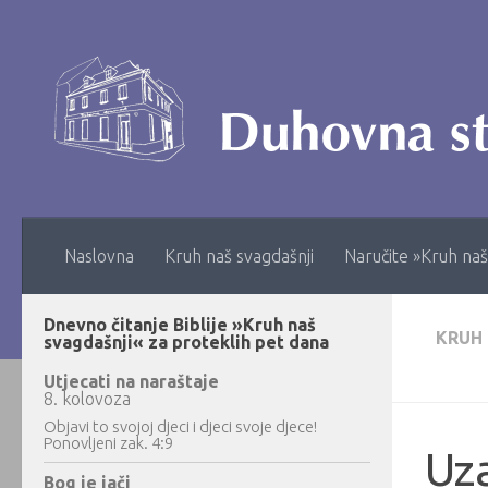
Skip to content
Naslovna
Kruh naš svagdašnji
Naručite »Kruh naš
Dnevno čitanje Biblije »Kruh naš
KRUH
svagdašnji« za proteklih pet dana
Utjecati na naraštaje
8. kolovoza
Objavi to svojoj djeci i djeci svoje djece!
Ponovljeni zak. 4:9
Uz
Bog je jači